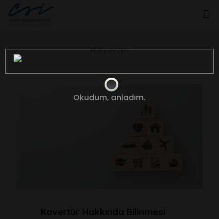
Kovertür
Okudum, anladım.
Kovertür Hakkında Bilinmesi