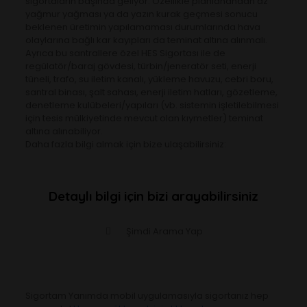
sigortaların başında geliyor. Özellikle planlanandan az
yağmur yağması ya da yazın kurak geçmesi sonucu
beklenen üretimin yapılamaması durumlarında hava
olaylarına bağlı kar kayıpları da teminat altına alınmalı.
Ayrıca bu santrallere özel HES Sigortası ile de
regülatör/baraj gövdesi, türbin/jeneratör seti, enerji
tüneli, trafo, su iletim kanalı, yükleme havuzu, cebri boru,
santral binası, şalt sahası, enerji iletim hatları, gözetleme,
denetleme kulübeleri/yapıları (vb. sistemin işletilebilmesi
için tesis mülkiyetinde mevcut olan kıymetler) teminat
altına alınabiliyor.
Daha fazla bilgi almak için bize ulaşabilirsiniz:
Detaylı bilgi için bizi arayabilirsiniz
Şimdi Arama Yap
Sigortam Yanımda mobil uygulamasıyla sigortanız hep