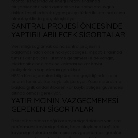
montaj esnasında ve enerji üretimi sırasında
oluşabilecek riskleri ayırmak ve bu safhalara uygun
riskleri tespit ederek uygun poliçe türleri ile teminat altına
almak şeklinde gerçekleştiriliyor.
SANTRAL PROJESİ ÖNCESİNDE
YAPTIRILABİLECEK SİGORTALAR
Verimliliği sağlamak adına santral projesinin
başlamasından önce nakliyat poliçesi, inşaatı sırasında
tüm riskler poliçesi, üretime geçilmesi ile de yangın,
elektronik cihaz, makine kırılması ve kar kaybı
poliçelerinin yaptırılması gerekiyor.
HES’in tüm aşamaları bitip üretime geçildiğinde ise en
önemli teminatı, kar kaybı oluşturuyor. Yatırımcı üretime
başladığı ilk andan itibaren kar kaybı poliçesi güvencesi
altında olması gerekiyor.
YATIRIMCININ VAZGEÇMEMESİ
GEREKEN SİGORTALAR
Fiziksel hasarlara bağlı kar kaybı sigortalarının yanı sıra,
performans kaybı sigortaları, hava olaylarına bağlı kar
kaybı sigortalarda yatırımcının vazgeçmemesi gereken