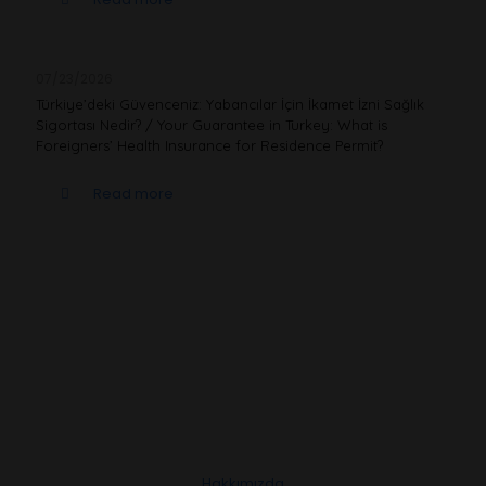
07/23/2026
Türkiye’deki Güvenceniz: Yabancılar İçin İkamet İzni Sağlık
Sigortası Nedir? / Your Guarantee in Turkey: What is
Foreigners’ Health Insurance for Residence Permit?
Read more
Hakkımızda