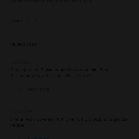
yanınızda!
Hemen yüklemek için tıklayın!
Share
Related posts
08/06/2026
Geleceğinizi ve Birikimlerinizi Güvenceye Alın: Bina
Tamamlama Sigortası Nedir, Ne İşe Yarar?
Read more
07/30/2026
Sınırları Aşan Güvence: Yurt İçi ve Yurt Dışı Seyahat Sigortası
Rehberi
Read more