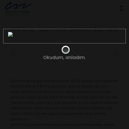
HES’lerde Yaptırılması Gereken Sigortalar
Okudum, anladım.
Ülkemizde bugün toplam sayısı 730’a ulaşan Hidroelektrik
Enerji Santrali (HES) bulunuyor. Ayrıca yapımı devam
eden onlarca da HES projesi yakın zamanda faaliyete
girecek. Diğer enerji santrallerinde olduğu gibi HES’ler de
yüksek tutarlı yatırımlar olduğundan, proje finansmanında
yatırımcının, santralin uzun vadede maruz kalabileceği
bütün riskleri içeren sigorta poliçesine sahip olması
gerekiyor.
HES’lerin sigortalanması ise projenin montajından önce,