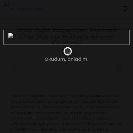
Dijital Çağın Vazgeçilmezi Elektronik
Cihaz Sigortası Hakkında Bilinmesi
Gerekenler
Okudum, anladım.
Teknoloji çağında, elektronik cihazlar iş hayatımızdan ev
yaşantımıza kadar vazgeçilmez bir hale gelmiştir. Evdeki
televizyonlar, iş yerindeki bilgisayarlar, hastanedeki tıbbi
cihazlar gibi elektronik aletler, günlük yaşamın her
alanında kullanılmaktadır. Ancak bu cihazlar, hassas
yapıları nedeniyle çeşitli risklerle karşı karşıya kalabilir. Ani
bir elektrik kesintisi, hatalı bir montaj ya da basit bir