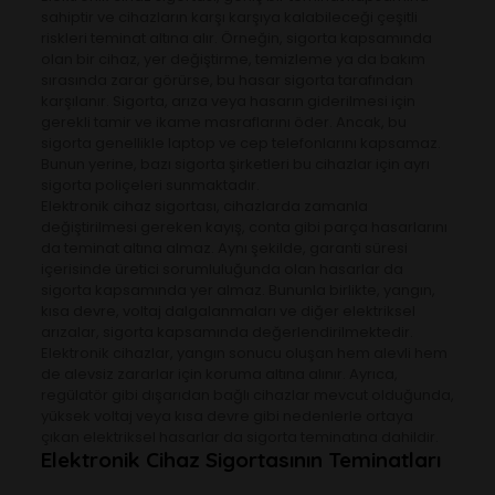
sahiptir ve cihazların karşı karşıya kalabileceği çeşitli
riskleri teminat altına alır. Örneğin, sigorta kapsamında
olan bir cihaz, yer değiştirme, temizleme ya da bakım
sırasında zarar görürse, bu hasar sigorta tarafından
karşılanır. Sigorta, arıza veya hasarın giderilmesi için
gerekli tamir ve ikame masraflarını öder. Ancak, bu
sigorta genellikle laptop ve cep telefonlarını kapsamaz.
Bunun yerine, bazı sigorta şirketleri bu cihazlar için ayrı
sigorta poliçeleri sunmaktadır.
Elektronik cihaz sigortası, cihazlarda zamanla
değiştirilmesi gereken kayış, conta gibi parça hasarlarını
da teminat altına almaz. Aynı şekilde, garanti süresi
içerisinde üretici sorumluluğunda olan hasarlar da
sigorta kapsamında yer almaz. Bununla birlikte, yangın,
kısa devre, voltaj dalgalanmaları ve diğer elektriksel
arızalar, sigorta kapsamında değerlendirilmektedir.
Elektronik cihazlar, yangın sonucu oluşan hem alevli hem
de alevsiz zararlar için koruma altına alınır. Ayrıca,
regülatör gibi dışarıdan bağlı cihazlar mevcut olduğunda,
yüksek voltaj veya kısa devre gibi nedenlerle ortaya
çıkan elektriksel hasarlar da sigorta teminatına dahildir.
Elektronik Cihaz Sigortasının Teminatları