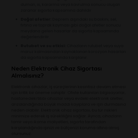
duman, is, kararma veya kavrulma sonucu oluşan
zararlar sigorta kapsamına dahildir.
Doğal afetler:
Deprem dışındaki su baskını, sel,
fırtına ve toprak kayması gibi doğal afetler sonucu
meydana gelen hasarlar da sigorta kapsamında
değerlendirilir.
Rutubet ve su etkisi:
Cihazların rutubet veya suya
maruz kalmasından kaynaklanan korozyon hasarları
da sigorta kapsamında karşılanır.
Neden Elektronik Cihaz Sigortası
Almalısınız?
Elektronik cihazlar, iş süreçlerinin kesintisiz devam etmesi
için kritik bir öneme sahiptir. Ofiste kullanılan bilgisayarlar,
hastanedeki tıbbi cihazlar veya evdeki elektronik aletler,
arızalandığında büyük maddi kayıplara ve işin durmasına
neden olabilir. Elektronik cihaz sigortası, bu tür riskleri
minimize ederek iş sürekliliğini sağlar. Ayrıca, cihazların
tamir veya ikame maliyetleri, sigorta tarafından
karşılandığında işinizi ve bütçenizi koruma altına almış
olursunuz.