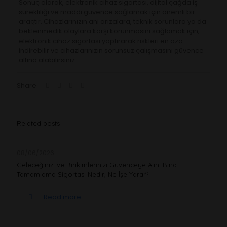
Sonuç olarak, elektronik cihaz sigortası, dijital çağda iş
sürekliliği ve maddi güvence sağlamak için önemli bir
araçtır. Cihazlarınızın ani arızalara, teknik sorunlara ya da
beklenmedik olaylara karşı korunmasını sağlamak için,
elektronik cihaz sigortası yaptırarak riskleri en aza
indirebilir ve cihazlarınızın sorunsuz çalışmasını güvence
altına alabilirsiniz.
Share
Related posts
08/06/2026
Geleceğinizi ve Birikimlerinizi Güvenceye Alın: Bina
Tamamlama Sigortası Nedir, Ne İşe Yarar?
Read more