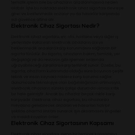
temizlik işlemi bile bu cihazların arızalanmasına neden
olabilir. İşte bu noktada elektronik cihaz sigortası devreye
girer ve beklenmedik arızalar ya da hasarlar karşısında
sizi güvence altına alır.
Elektronik Cihaz Sigortası Nedir?
Elektronik cihaz sigortası, ev, ofis, hastane veya diğer iş
yerlerinde kullanılan elektronik cihazların ani ve
beklenmedik arızalara karşı korunmasını sağlayan bir
sigorta türüdür. Bu sigorta, cihazların bakım, temizlik, yer
değişikliği ya da revizyon gibi işlemler sırasında
uğrayabileceği zararlara karşı teminat sunar. Özetle, bu
sigorta, cihazların kullanımda olduğu süre boyunca çeşitli
teknik ve insan kaynaklı risklere karşı koruma sağlar.
Günümüzde teknolojiye olan bağımlılığımızın artmasıyla,
elektronik cihazların sürekli çalışır durumda olması kritik
bir hale gelmiştir. Ancak bu cihazlar birçok riskle karşı
karşıyadır. Elektronik cihaz sigortası, bu cihazlarda
meydana gelebilecek arızaları ve hasarları hızlı bir
şekilde onarma imkanı sunarak işin aksamasını engeller
ve maddi kayıpları önler.
Elektronik Cihaz Sigortasının Kapsamı
Elektronik cihaz sigortası, geniş bir teminat kapsamına