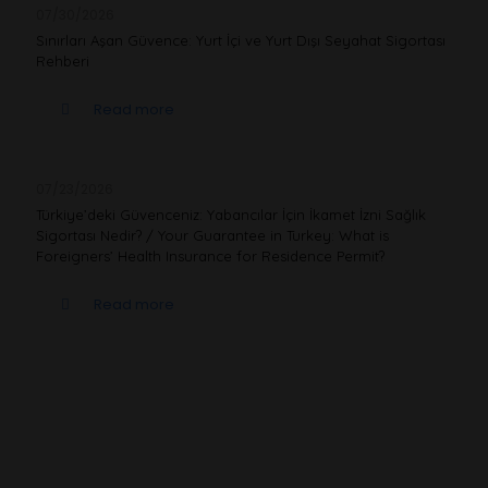
07/30/2026
Sınırları Aşan Güvence: Yurt İçi ve Yurt Dışı Seyahat Sigortası
Rehberi
Read more
07/23/2026
Türkiye’deki Güvenceniz: Yabancılar İçin İkamet İzni Sağlık
Sigortası Nedir? / Your Guarantee in Turkey: What is
Foreigners’ Health Insurance for Residence Permit?
Read more