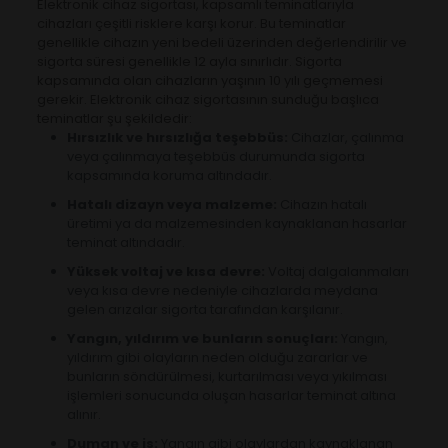
Elektronik cihaz sigortası, kapsamlı teminatlarıyla
cihazları çeşitli risklere karşı korur. Bu teminatlar
genellikle cihazın yeni bedeli üzerinden değerlendirilir ve
sigorta süresi genellikle 12 ayla sınırlıdır. Sigorta
kapsamında olan cihazların yaşının 10 yılı geçmemesi
gerekir. Elektronik cihaz sigortasının sunduğu başlıca
teminatlar şu şekildedir:
Hırsızlık ve hırsızlığa teşebbüs:
Cihazlar, çalınma
veya çalınmaya teşebbüs durumunda sigorta
kapsamında koruma altındadır.
Hatalı dizayn veya malzeme:
Cihazın hatalı
üretimi ya da malzemesinden kaynaklanan hasarlar
teminat altındadır.
Yüksek voltaj ve kısa devre:
Voltaj dalgalanmaları
veya kısa devre nedeniyle cihazlarda meydana
gelen arızalar sigorta tarafından karşılanır.
Yangın, yıldırım ve bunların sonuçları:
Yangın,
yıldırım gibi olayların neden olduğu zararlar ve
bunların söndürülmesi, kurtarılması veya yıkılması
işlemleri sonucunda oluşan hasarlar teminat altına
alınır.
Duman ve is:
Yangın gibi olaylardan kaynaklanan